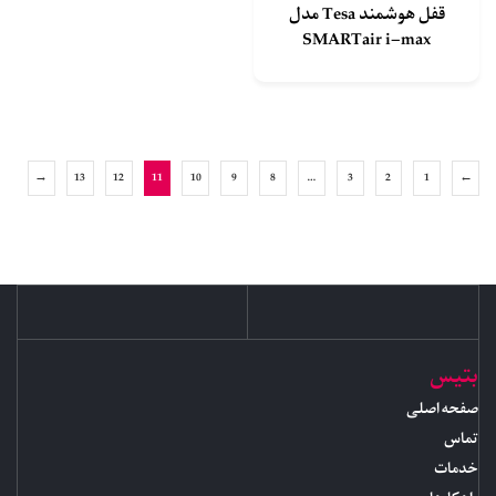
قفل هوشمند Tesa مدل
SMARTair i-max
→
13
12
11
10
9
8
…
3
2
1
←
بتیس
صفحه اصلی
تماس
خدمات