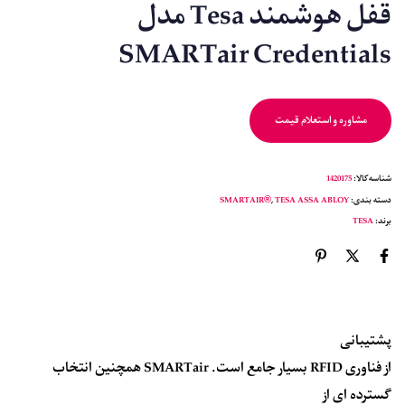
قفل هوشمند Tesa مدل
SMARTair Credentials
مشاوره و استعلام قیمت
شناسه کالا:
1420175
دسته بندی:
TESA ASSA ABLOY
,
SMARTAIR®
برند:
TESA
پشتیبانی
از فناوری RFID بسیار جامع است. SMARTair همچنین انتخاب
گسترده ای از