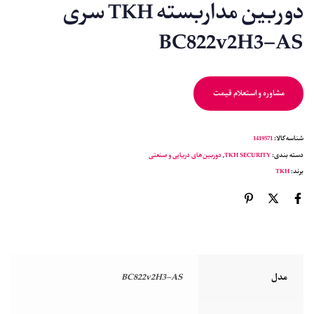
دوربین مداربسته TKH سری
BC822v2H3-AS
مشاوره و استعلام قیمت
شناسه کالا:
1419571
دسته بندی:
TKH SECURITY
,
دوربین‌های دریایی و صنعتی
برند:
TKH
مدل
BC822v2H3-AS