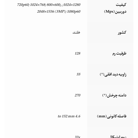
کیفیت
1280×1024; 720p60; 1024×768; 800×600;,
دوربین(Mpx)
2048×1536 (3MP); 1080p60
کشور
هلند
ظرفیت رم
128
زاویه دید افقی(°)
55
دامنه چرخش(°)
270
فاصله کانونی(mm)
4.6 to 152 mm
زوم اپتیکال
33x