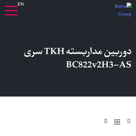
EN
دوربین مداربسته TKH سری
BC822v2H3-AS