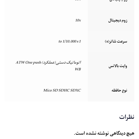
زوم دیجیتال
10x
سرعت شاتر(s)
1 to 1/10.000 s
اتوماتیک دستی(عملکرد) ATW One push
وایت بالانس
WB
نوع حافظه
Mico SD SDHC SDXC
نظرات
هیچ دیدگاهی نوشته نشده است.