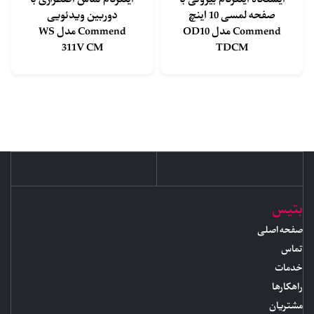
صفحه لمسی 10 اینچ
دوربین ویدئویی
Commend مدل OD10
Commend مدل WS
311V CM
TDCM
بتیس
صفحه اصلی
تماس
خدمات
راهکارها
مشتریان