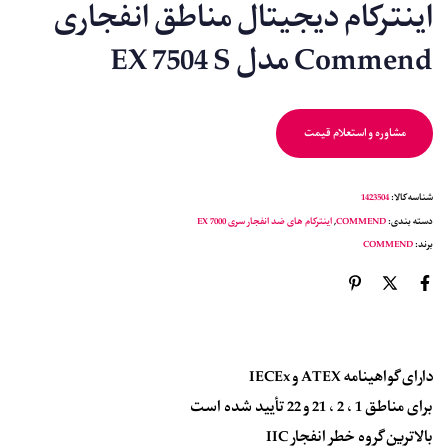
اینترکام دیجیتال مناطق انفجاری
Commend مدل EX 7504 S
مشاوره و استعلام قیمت
شناسه کالا:
1423504
دسته بندی:
COMMEND
,
اینترکام های ضد انفجار سری EX 7000
برند:
COMMEND
دارای گواهینامه ATEX و IECEx
برای مناطق 1 ، 2 ، 21 و 22 تأیید شده است
بالاترین گروه خطر انفجار IIC