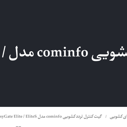
گیت 
ی کشویی
گیت کنترل تردد کشویی cominfo مدل EasyGate Elite / EliteS