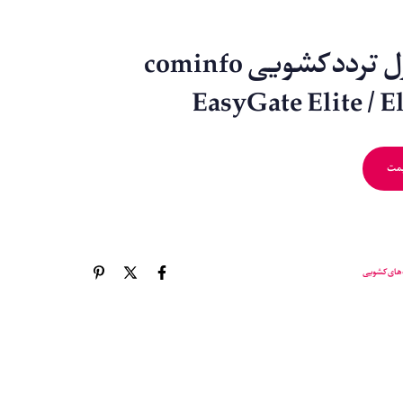
گیت کنترل تردد کشویی cominfo
یمت
های کشویی