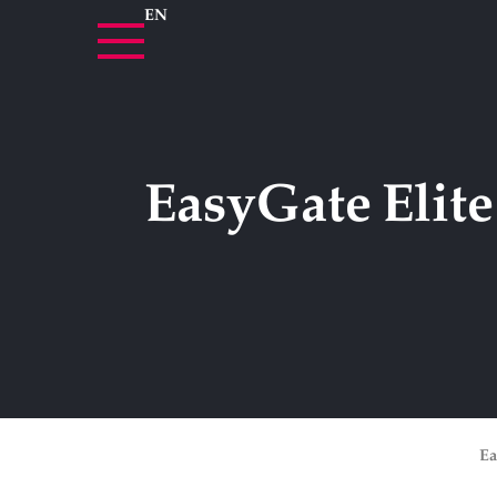
EN
کنترل تردد کشویی cominfo مدل EasyGate Elite /