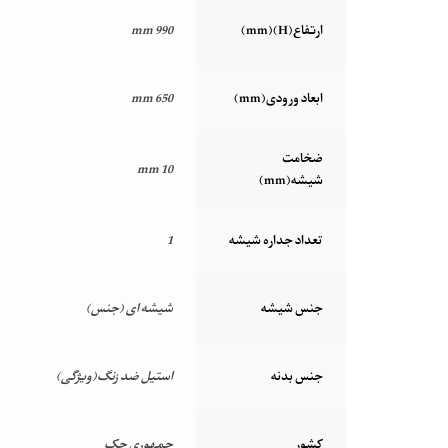
ارتفاع(H)(mm)
990 mm
ابعاد ورودی(mm)
650 mm
ضخامت
10 mm
شیشه(mm)
تعداد جداره شیشه
1
جنس شیشه
شیشه ای (جنس)
جنس بدنه
استیل ضد زنگ(ویژگی)
کشور
جمهوری چک