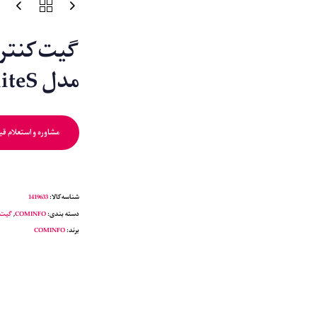
مدل EasyGate Elite / EliteS
مشاوره و استعلام ق
شناسه کالا:
1419633
دسته بندی:
COMINFO
,
گیت‌
برند:
COMINFO