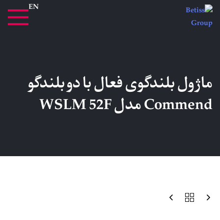
EN
ماژول بلندگوی فعال با دو بلندگو
Commend مدل WSLM 52F