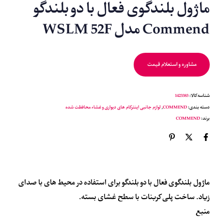
ماژول بلندگوی فعال با دو بلندگو
Commend مدل WSLM 52F
مشاوره و استعلام قیمت
شناسه کالا:
1423383
دسته بندی:
COMMEND
,
لوازم جانبی اینترکام های دیواری و غشاء محافظت شده
برند:
COMMEND
ماژول بلندگوی فعال با دو بلندگو برای استفاده در محیط های با صدای
زیاد. ساخت پلی کربنات با سطح غشای بسته.
منبع