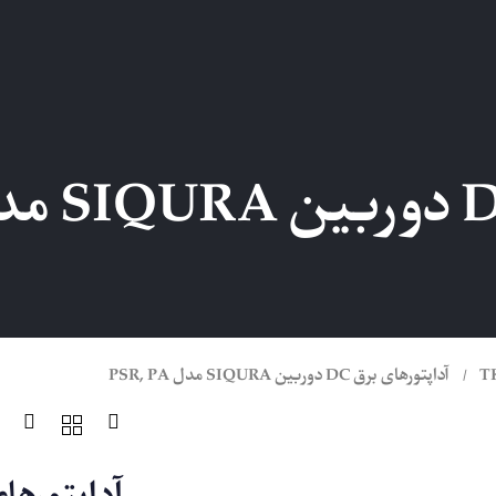
T
آداپتورهای برق DC دوربین SIQURA مدل PSR, PA