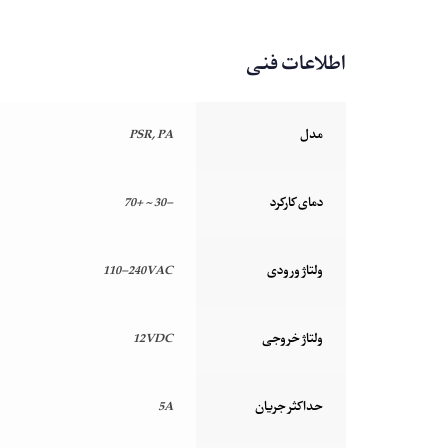
اطلاعات فنی
مدل
PSR, PA
دمای کارکرد
-30 ~ +70
ولتاژ ورودی
110-240VAC
ولتاژ خروجی
12VDC
حداکثر جریان
5A