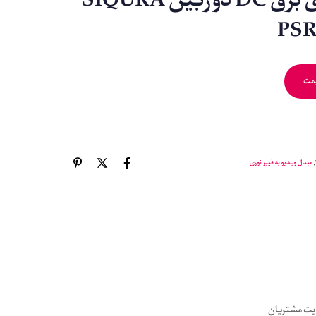
آداپتورهای برق DC دوربین SIQURA
یمت
,
مبدل ویدیو به فیبر نوری
یت مشتریان