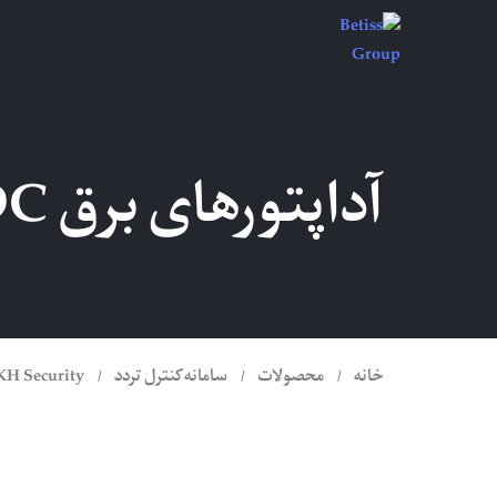
آداپتورهای برق DC دوربین SIQURA مدل PSR, PA
خانه
محصولات
سامانه کنترل تردد
KH Security