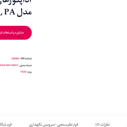
مدل PSR, PA
مشاوره و استعلام ق
شناسه کالا:
1420461
دسته بندی:
TKH SECURITY
برند:
TKH
نظرات (0)
فرم نظرسنجی-سرویس نگهداری
فرم شکا