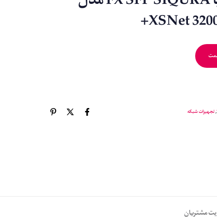
مبدل مدیا FX SFP SIQURA مدل
XSNet 320
یمت
,
تجهیزات شبکه
یت مشتریان