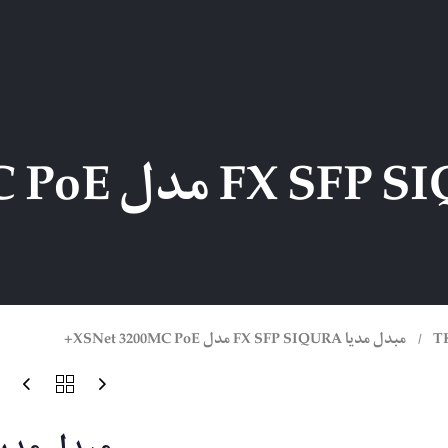
T
مبدل مدیا FX SFP SIQURA مدل XSNet 3200MC PoE+