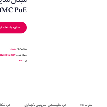
0MC PoE+
مشاوره و استعلام ق
شناسه کالا:
1420604
دسته بندی:
TKH SECURITY
برند:
TKH
نظرات (0)
فرم نظرسنجی-سرویس نگهداری
فرم شکا