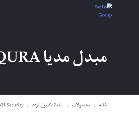
مبدل مدیا FX SFP SIQURA مدل XSNet 3200MC PoE+
خانه
محصولات
سامانه کنترل تردد
KH Security