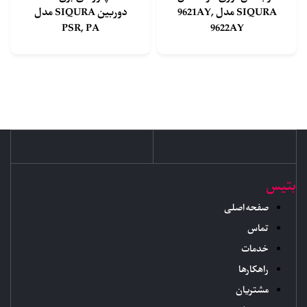
SIQURA مدل 9621AY,
دوربین SIQURA مدل
PSR, PA
9622AY
بتیس
صفحه اصلی
تماس
خدمات
راهکارها
مشتریان