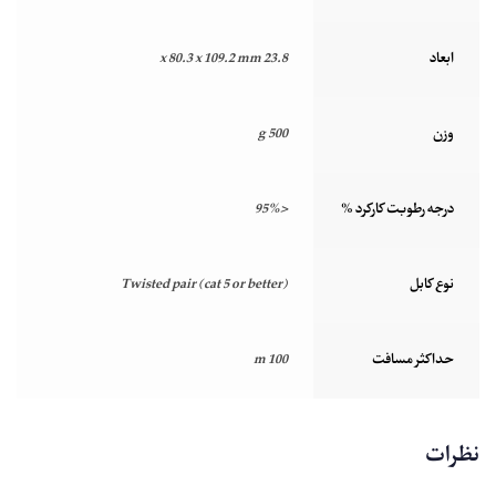
ابعاد
23.8 x 80.3 x 109.2 mm
وزن
500 g
درجه رطوبت کارکرد %
<95%
نوع کابل
Twisted pair (cat 5 or better)
حداکثر مسافت
100 m
نظرات