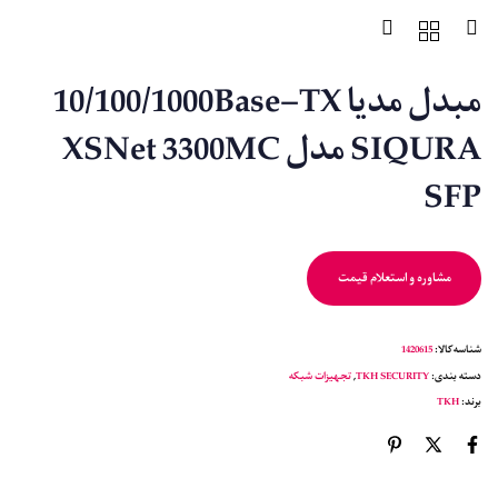
مبدل مدیا 10/100/1000Base-TX
SIQURA مدل XSNet 3300MC
SFP
مشاوره و استعلام قیمت
شناسه کالا:
1420615
دسته بندی:
TKH SECURITY
,
تجهیزات شبکه
برند:
TKH