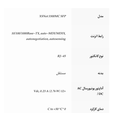
مدل
XSNet 3300MC SFP
10/100/1000Base-TX, auto-MDI/MDIX,
رابط اترنت
autonegotiation, autosensing
نوع کانکتور
RJ-45
بدنه
مستقل
آداپتور یونیورسال AC
+12 Vdc, 0.23 A (2.76 W)
/ DC
دمای کارکرد
0 °C to +50 °C