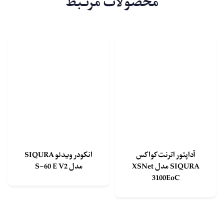
محصولات مرتبط
آداپتور اترنت کواکس
انکودر ویدئو SIQURA
SIQURA مدل XSNet
مدل S-60 E V2
3100EoC