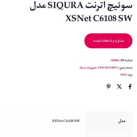
سوئیچ اترنت SIQURA مدل
XSNet C6108 SW
مشاوره و استعلام قیمت
شناسه کالا:
1420606
دسته بندی:
TKH SECURITY
,
تجهیزات شبکه
برند:
TKH
مدل
XSNet C6108 SW